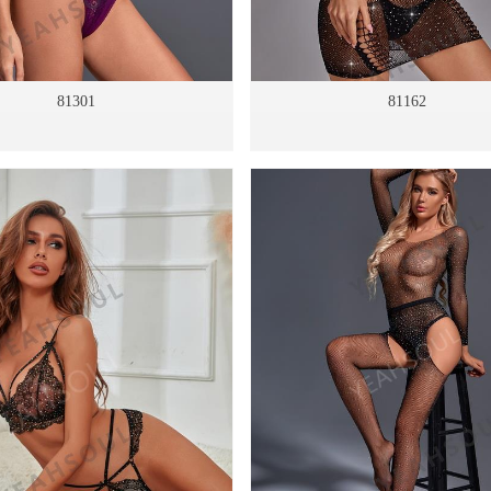
81301
81162