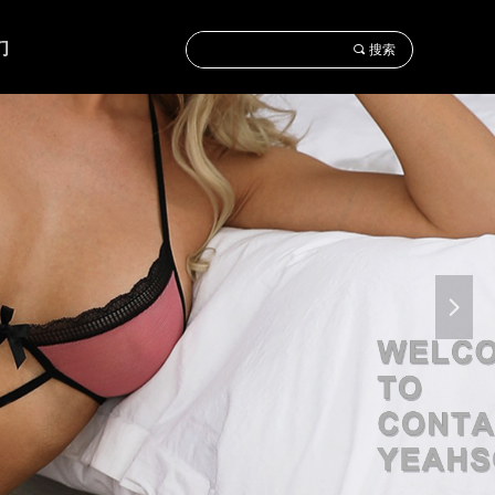
们
끠
搜索
넲