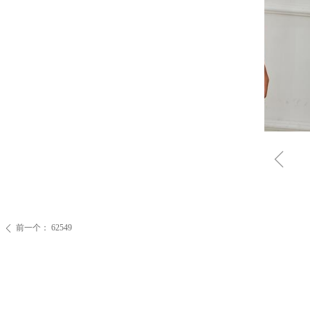
ꁆ
前一个：
62549
ꄴ