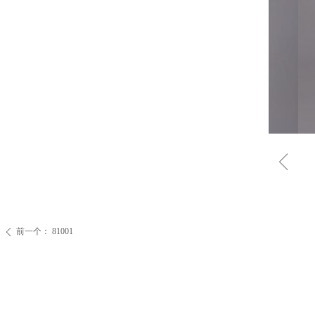
ꁆ
前一个：
81001
ꄴ