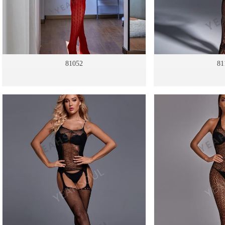
81052
81