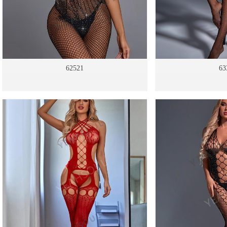
62521
63