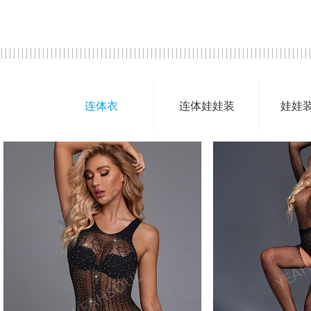
连体衣
连体娃娃装
娃娃